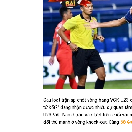
Sau loạt trận áp chót vòng bảng VCK U23 c
tứ kết?” đang nhận được nhiều sự quan tâm
U23 Việt Nam bước vào lượt trận cuối với 
đối thủ mạnh ở vòng knock-out. Cùng
68 G