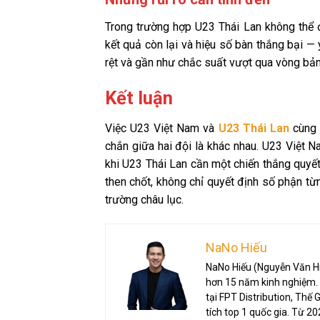
Trong trường hợp U23 Thái Lan không thể 
kết quả còn lại và hiệu số bàn thắng bại — 
rệt và gần như chắc suất vượt qua vòng bảng
Kết luận
Việc U23 Việt Nam và
U23 Thái Lan
cùng 
chắn giữa hai đội là khác nhau. U23 Việt N
khi U23 Thái Lan cần một chiến thắng quyết 
then chốt, không chỉ quyết định số phận t
trường châu lục.
NaNo Hiếu
NaNo Hiếu (Nguyễn Văn Hiế
hơn 15 năm kinh nghiệm. T
tại FPT Distribution, Thế
tích top 1 quốc gia. Từ 2