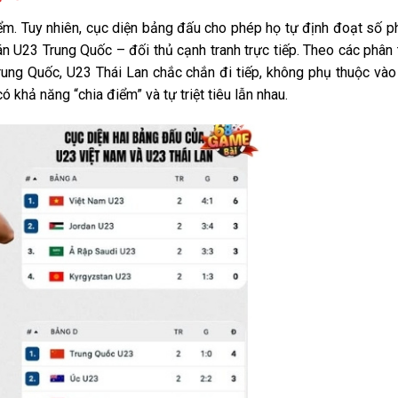
iểm. Tuy nhiên, cục diện bảng đấu cho phép họ tự định đoạt số p
án U23 Trung Quốc – đối thủ cạnh tranh trực tiếp. Theo các phân 
rung Quốc, U23 Thái Lan chắc chắn đi tiếp, không phụ thuộc vào
ó khả năng “chia điểm” và tự triệt tiêu lẫn nhau.