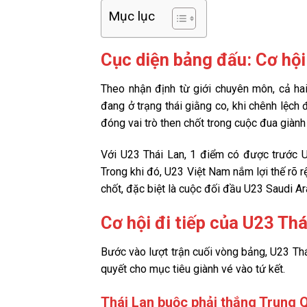
Mục lục
Cục diện bảng đấu: Cơ hội
Theo nhận định từ giới chuyên môn, cả h
đang ở trạng thái giằng co, khi chênh lệch 
đóng vai trò then chốt trong cuộc đua giành 
Với U23 Thái Lan, 1 điểm có được trước U2
Trong khi đó, U23 Việt Nam nắm lợi thế rõ rệ
chốt, đặc biệt là cuộc đối đầu U23 Saudi A
Cơ hội đi tiếp của U23 Thá
Bước vào lượt trận cuối vòng bảng, U23 Thá
quyết cho mục tiêu giành vé vào tứ kết.
Thái Lan buộc phải thắng Trung 