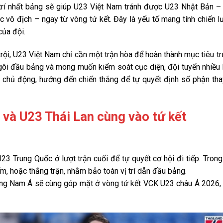
 trí nhất bảng sẽ giúp U23 Việt Nam tránh được U23 Nhật Bản –
vô địch – ngay từ vòng tứ kết. Đây là yếu tố mang tính chiến l
của đội.
trội, U23 Việt Nam chỉ cần một trận hòa để hoàn thành mục tiêu t
ngôi đầu bảng và mong muốn kiểm soát cục diện, đội tuyển nhiều
n chủ động, hướng đến chiến thắng để tự quyết định số phận tha
 và U23 Thái Lan cùng vào tứ kết
23 Trung Quốc ở lượt trận cuối để tự quyết cơ hội đi tiếp. Trong
ểm, hoặc thắng trận, nhằm bảo toàn vị trí dẫn đầu bảng.
Đông Nam Á sẽ cùng góp mặt ở vòng tứ kết VCK U23 châu Á 2026,