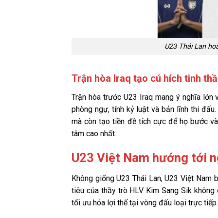
U23 Thái Lan hoà
Trận hòa Iraq tạo cú hích tinh th
Trận hòa trước U23 Iraq mang ý nghĩa lớn v
phòng ngự, tính kỷ luật và bản lĩnh thi đấu
mà còn tạo tiền đề tích cực để họ bước v
tâm cao nhất.
U23 Việt Nam hướng tới ng
Không giống U23 Thái Lan, U23 Việt Nam bư
tiêu của thầy trò HLV Kim Sang Sik không 
tối ưu hóa lợi thế tại vòng đấu loại trực tiếp.