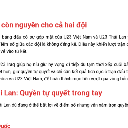
 còn nguyên cho cả hai đội
ai bảng đấu có sự góp mặt của U23 Việt Nam và U23 Thái Lan
điểm số giữa các đội là không đáng kể. Điều này khiến lượt trận 
vé vào tứ kết.
3 Iraq giúp họ níu giữ hy vọng đi tiếp dù tạm thời xếp cuối b
t hơn, giữ quyền tự quyết và chỉ cần kết quả tích cực ở trận đấu 
rabia vs U23 Việt Nam, để hoàn thành mục tiêu vượt qua vòng bản
i Lan: Quyền tự quyết trong tay
i Lan dù đang ở thế bất lợi về điểm số nhưng vẫn nắm trọn quyề
Quốc