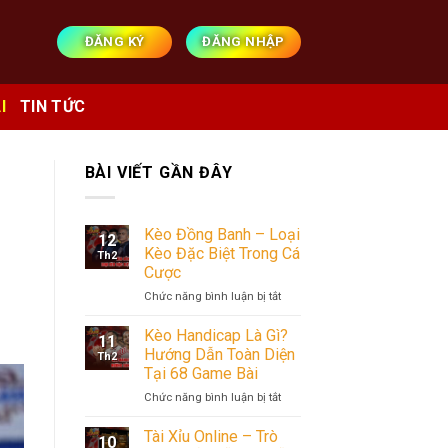
ĐĂNG KÝ
ĐĂNG NHẬP
I
TIN TỨC
BÀI VIẾT GẦN ĐÂY
Kèo Đồng Banh – Loại
12
Kèo Đặc Biệt Trong Cá
Th2
Cược
ở
Chức năng bình luận bị tắt
Kèo
Đồng
Kèo Handicap Là Gì?
11
Banh
Hướng Dẫn Toàn Diện
Th2
–
Tại 68 Game Bài
Loại
ở
Chức năng bình luận bị tắt
Kèo
Kèo
Đặc
Handicap
Biệt
Tài Xỉu Online – Trò
10
Là