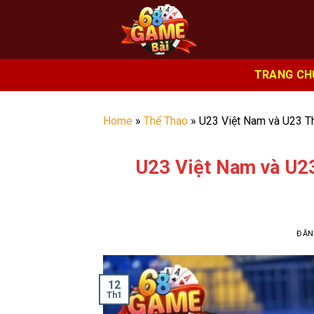
Bỏ
qua
nội
dung
TRANG CH
Home
»
Thể Thao
»
U23 Việt Nam và U23 T
U23 Việt Nam và U23
ĐĂN
12
Th1