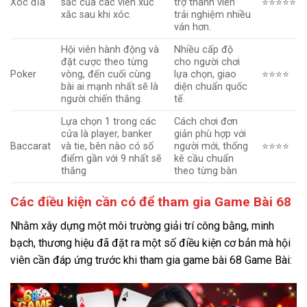
Xóc đĩa
sắc của các viên xúc
trợ thành viên
⭐⭐⭐⭐⭐
xắc sau khi xóc.
trải nghiệm nhiều
ván hơn.
Hội viên hành động và
Nhiều cấp độ
đặt cược theo từng
cho người chơi
Poker
vòng, đến cuối cùng
lựa chọn, giao
⭐⭐⭐⭐
bài ai mạnh nhất sẽ là
diện chuẩn quốc
người chiến thắng.
tế.
Lựa chọn 1 trong các
Cách chơi đơn
cửa là player, banker
giản phù hợp với
Baccarat
và tie, bên nào có số
người mới, thống
⭐⭐⭐⭐
điểm gần với 9 nhất sẽ
kê cầu chuẩn
thắng
theo từng bàn
Các điều kiện cần có để tham gia Game Bài 68
Nhằm xây dựng một môi trường giải trí công bằng, minh
bạch, thương hiệu đã đặt ra một số điều kiện cơ bản mà hội
viên cần đáp ứng trước khi tham gia game bài 68 Game Bài: