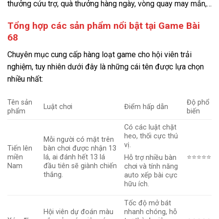
thưởng cứu trợ, quà thưởng hàng ngày, vòng quay may mắn,…
Tổng hợp các sản phẩm nổi bật tại Game Bài
68
Chuyên mục cung cấp hàng loạt game cho hội viên trải
nghiệm, tuy nhiên dưới đây là những cái tên được lựa chọn
nhiều nhất:
Tên sản
Độ phổ
Luật chơi
Điểm hấp dẫn
phẩm
biến
Có các luật chặt
heo, thối cực thú
Mỗi người có mặt trên
vị.
Tiến lên
bàn chơi được nhận 13
miền
lá, ai đánh hết 13 lá
⭐⭐⭐⭐⭐
Hỗ trợ nhiều bàn
Nam
đầu tiên sẽ giành chiến
chơi và tính năng
thắng.
auto xếp bài cực
hữu ích.
Tốc độ mở bát
Hội viên dự đoán màu
nhanh chóng, hỗ