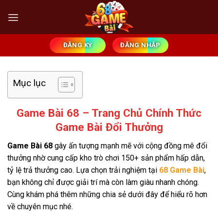
Bỏ
qua
nội
dung
ĐĂNG KÝ
ĐĂNG NHẬP
Mục lục
Game Bài 68 – Trang Chủ Chính Thức
Game Bài Đổi Thưởng
Game Bài 68
gây ấn tượng mạnh mẽ với cộng đồng mê đổi
thưởng nhờ cung cấp kho trò chơi 150+ sản phẩm hấp dẫn,
tỷ lệ trả thưởng cao. Lựa chọn trải nghiệm tại
68 Game Bài
,
bạn không chỉ được giải trí mà còn làm giàu nhanh chóng.
Cùng khám phá thêm những chia sẻ dưới đây để hiểu rõ hơn
về chuyên mục nhé.