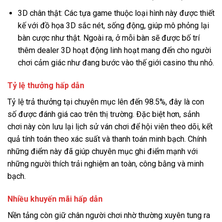
3D chân thật: Các tựa game thuộc loại hình này được thiết
kế với đồ họa 3D sắc nét, sống động, giúp mô phỏng lại
bàn cược như thật. Ngoài ra, ở mỗi bàn sẽ được bố trí
thêm dealer 3D hoạt động linh hoạt mang đến cho người
chơi cảm giác như đang bước vào thế giới casino thu nhỏ.
Tỷ lệ thưởng hấp dẫn
Tỷ lệ trả thưởng tại chuyên mục lên đến 98.5%, đây là con
số được đánh giá cao trên thị trường. Đặc biệt hơn, sảnh
chơi này còn lưu lại lịch sử ván chơi để hội viên theo dõi, kết
quả tính toán theo xác suất và thanh toán minh bạch. Chính
những điểm này đã giúp chuyên mục ghi điểm mạnh với
những người thích trải nghiệm an toàn, công bằng và minh
bạch.
Nhiều khuyến mãi hấp dẫn
Nền tảng còn giữ chân người chơi nhờ thường xuyên tung ra