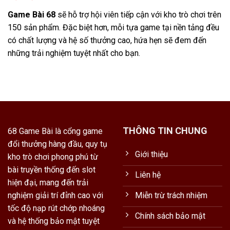
Game Bài 68
sẽ hỗ trợ hội viên tiếp cận với kho trò chơi trên
150 sản phẩm. Đặc biệt hơn, mỗi tựa game tại nền tảng đều
có chất lượng và hệ số thưởng cao, hứa hẹn sẽ đem đến
những trải nghiệm tuyệt nhất cho bạn.
THÔNG TIN CHUNG
68 Game Bài là cổng game
đổi thưởng hàng đầu, quy tụ
Giới thiệu
kho trò chơi phong phú từ
bài truyền thống đến slot
Liên hệ
hiện đại, mang đến trải
nghiệm giải trí đỉnh cao với
Miễn trừ trách nhiệm
tốc độ nạp rút chớp nhoáng
Chính sách bảo mật
và hệ thống bảo mật tuyệt