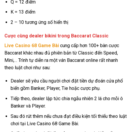
Q = 12 điểm
K = 13 điểm
2 – 10 tương ứng số hiển thị
Cược cùng dealer bikini trong Baccarat Classic
Live Casino 68 Game Bài
cung cấp hơn 100+ bàn cược
Baccarat khác nhau đủ phiên bản từ Classic đến Speed,
Mini,… Trình tự diễn ra một ván Baccarat online rất nhanh
theo luật chơi như sau:
Dealer sẽ yêu cầu người chơi đặt tiền dự đoán cửa phổ
biến gồm Banker, Player, Tie hoặc cược phụ.
Tiếp theo, dealer lập tức chia ngẫu nhiên 2 lá cho mỗi ô
Banker và Player.
Sau đó rút thêm nếu chưa đạt điều kiện tối thiểu theo luật
chơi tại Live Casino 68 Game Bài.