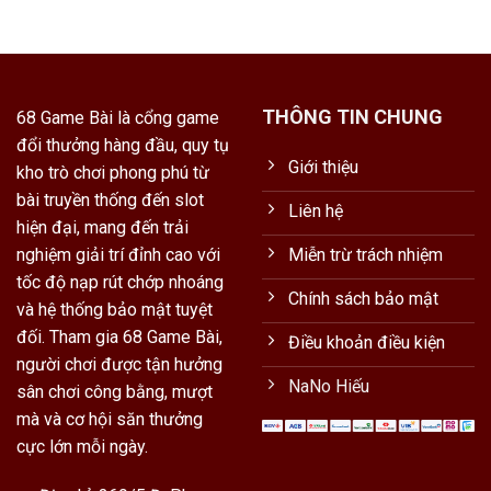
THÔNG TIN CHUNG
68 Game Bài là cổng game
đổi thưởng hàng đầu, quy tụ
Giới thiệu
kho trò chơi phong phú từ
bài truyền thống đến slot
Liên hệ
hiện đại, mang đến trải
nghiệm giải trí đỉnh cao với
Miễn trừ trách nhiệm
tốc độ nạp rút chớp nhoáng
Chính sách bảo mật
và hệ thống bảo mật tuyệt
đối. Tham gia 68 Game Bài,
Điều khoản điều kiện
người chơi được tận hưởng
NaNo Hiếu
sân chơi công bằng, mượt
mà và cơ hội săn thưởng
cực lớn mỗi ngày.