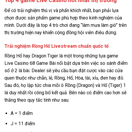
Top 4 game Live Casino hot nhất thị trường
Để có trải nghiệm thú vị và phấn khích nhất, bạn phải lựa
chọn được sản phẩm game phù hợp theo kinh nghiệm của
mình. Dưới đây là top 4 trò chơi đang “làm mưa làm gió” trên
thị trường hiện nay khiến cộng đồng hội viên điêu đứng.
Trải nghiệm Rồng Hổ Livestream chuẩn quốc tế
Rồng Hổ hay Dragon Tiger là một trong những tựa game
Live Casino 68 Game Bài nổi bật dựa trên việc so sánh điểm
số ở 2 lá bài. Dealer sẽ yêu cầu bạn đặt cược vào các cửa
quen thuộc như chẵn, lẻ, Rồng, Hổ, Hòa, tài, xỉu, đen hay đỏ.
Sau đó, họ lập tức chia mỗi ô Rồng (Dragon) và Hổ (Tiger) 1
lá duy nhất rồi công bố kết quả. Bên nào có điểm cao hơn sẽ
thắng theo quy tắc tính như sau:
A = 1 điểm
J = 11 điểm