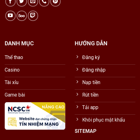
DANH MỤC
HƯỚNG DẪN
Thể thao
Đăng ký
Casino
Đăng nhập
Tài xỉu
Nạp tiền
Game bài
Rút tiền
Tải app
Khôi phục mật khẩu
SITEMAP