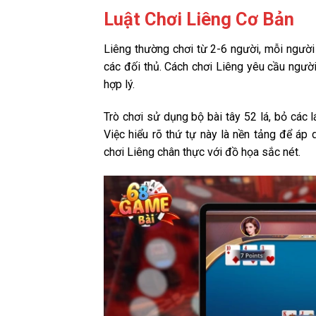
Luật Chơi Liêng Cơ Bản
Liêng thường chơi từ 2-6 người, mỗi người n
các đối thủ. Cách chơi Liêng yêu cầu người
hợp lý.
Trò chơi sử dụng bộ bài tây 52 lá, bỏ các lá 
Việc hiểu rõ thứ tự này là nền tảng để áp
chơi Liêng chân thực với đồ họa sắc nét.