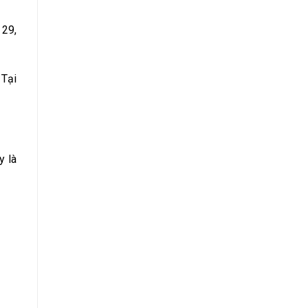
 29,
 Tại
y là