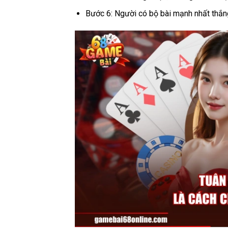
Bước 6: Người có bộ bài mạnh nhất thắng