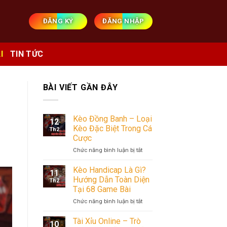
ĐĂNG KÝ
ĐĂNG NHẬP
I
TIN TỨC
BÀI VIẾT GẦN ĐÂY
Kèo Đồng Banh – Loại
12
Kèo Đặc Biệt Trong Cá
Th2
Cược
ở
Chức năng bình luận bị tắt
Kèo
Đồng
Kèo Handicap Là Gì?
11
Banh
Hướng Dẫn Toàn Diện
Th2
–
Tại 68 Game Bài
Loại
ở
Chức năng bình luận bị tắt
Kèo
Kèo
Đặc
Handicap
Biệt
Tài Xỉu Online – Trò
10
Là