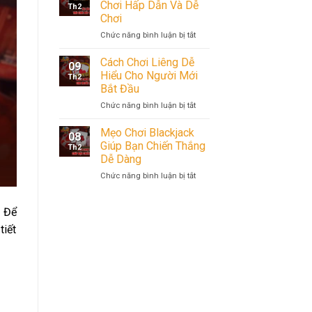
Trong
Chơi Hấp Dẫn Và Dễ
Th2
Gì?
Cá
Chơi
Hướng
Cược
ở
Chức năng bình luận bị tắt
Dẫn
Tài
Toàn
Xỉu
Diện
Cách Chơi Liêng Dễ
09
Online
Tại
Hiểu Cho Người Mới
Th2
–
68
Bắt Đầu
Trò
Game
ở
Chức năng bình luận bị tắt
Chơi
Bài
Cách
Hấp
Chơi
Dẫn
Mẹo Chơi Blackjack
08
Liêng
Và
Giúp Bạn Chiến Thắng
Th2
Dễ
Dễ
Dễ Dàng
Hiểu
Chơi
ở
Chức năng bình luận bị tắt
Cho
Mẹo
Người
Chơi
Mới
. Để
Blackjack
Bắt
Giúp
Đầu
tiết
Bạn
Chiến
Thắng
Dễ
Dàng