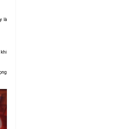
y là
 khi
rọng