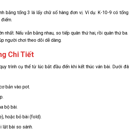
nh bằng tổng 3 lá lấy chữ số hàng đơn vị. Ví dụ: K-10-9 có tổng
0 điểm.
n nhất. Nếu vẫn bằng nhau, so tiếp quân thứ hai, rồi quân thứ ba.
úp người chơi theo dõi dễ dàng.
g Chi Tiết
uy trình cụ thể từ lúc bắt đầu đến khi kết thúc ván bài. Dưới đâ
cơ bản vào pot.
p.
a bộ bài.
e), hoặc bỏ bài (fold).
 lật bài so sánh.