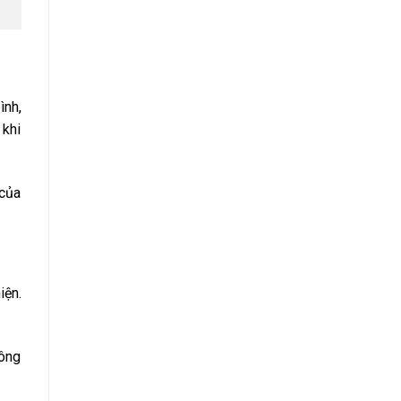
ình,
 khi
 của
iện.
hông