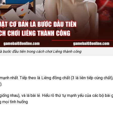
à bước đầu tiên trong cách chơi Liêng thành công
ạnh nhất. Tiếp theo là Liêng đồng chất (3 lá liên tiếp cùng chất),
).
giống nhau), và lá bài lẻ. Hiểu rõ thứ tự mạnh yếu của các bộ bài 
g mọi tình huống.