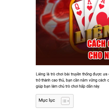
Liêng là trò chơi bài truyền thống được ưa
trở thành cao thủ, bạn cần nắm vững cách c
giúp bạn làm chủ trò chơi hấp dẫn này.
Mục lục