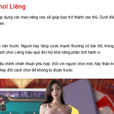
ơi Liêng
p dụng các mẹo nâng cao sẽ giúp bạn trở thành cao thủ. Dưới đâ
ệm.
 ván trước. Người hay tăng cược mạnh thường có bài tốt, trong
ách chơi Liêng hiệu quả đòi hỏi khả năng phân tích hành vi.
u chỉnh chiến thuật phù hợp. Đối với người chơi mới, hãy thận t
 thay đổi cách chơi để không bị đoán trước.