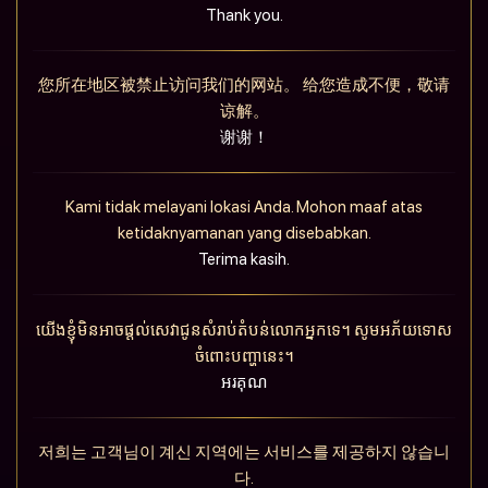
Thank you.
您所在地区被禁止访问我们的网站。 给您造成不便，敬请
谅解。
谢谢！
Kami tidak melayani lokasi Anda. Mohon maaf atas
ketidaknyamanan yang disebabkan.
Terima kasih.
យើងខ្ញុំមិនអាចផ្តល់សេវាជូនសំរាប់តំបន់លោកអ្នកទេ។ សូមអភ័យទោស
ចំពោះបញ្ហានេះ។
អរគុណ
저희는 고객님이 계신 지역에는 서비스를 제공하지 않습니
다.